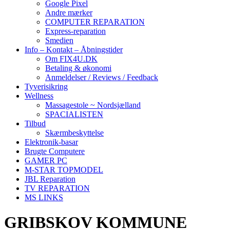
Google Pixel
Andre mærker
COMPUTER REPARATION
Express-reparation
Smedien
Info – Kontakt – Åbningstider
Om FIX4U.DK
Betaling & økonomi
Anmeldelser / Reviews / Feedback
Tyverisikring
Wellness
Massagestole ~ Nordsjælland
SPACIALISTEN
Tilbud
Skærmbeskyttelse
Elektronik-basar
Brugte Computere
GAMER PC
M-STAR TOPMODEL
JBL Reparation
TV REPARATION
MS LINKS
GRIBSKOV KOMMUNE