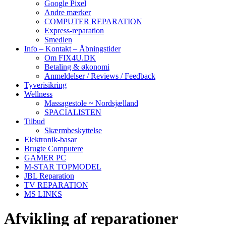
Google Pixel
Andre mærker
COMPUTER REPARATION
Express-reparation
Smedien
Info – Kontakt – Åbningstider
Om FIX4U.DK
Betaling & økonomi
Anmeldelser / Reviews / Feedback
Tyverisikring
Wellness
Massagestole ~ Nordsjælland
SPACIALISTEN
Tilbud
Skærmbeskyttelse
Elektronik-basar
Brugte Computere
GAMER PC
M-STAR TOPMODEL
JBL Reparation
TV REPARATION
MS LINKS
Afvikling af reparationer