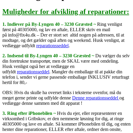
Muligheder for afvikling af reparationer:
1. Indlever på By-Lyngen 40 – 3230 Græsted ~
Ring venligst
først på 40305000, og lav en aftale, ELLER skriv en mail
på info@fix4u.dk – Der er stort set altid nogen på adressen, til at
modtage, og det gælder også aften og weekend. Husk venligst, at
vedlægge udfyldt
reparationsseddel
.
2. Indsend til By-Lyngen 40 – 3230 Græsted ~
Du vælger du selv
din foretrukne transportør, men de SKAL være med omdeling.
Husk venligst også her at vedlægge en
udfyldt
reparationsseddel
. Mangler du emballage til at pakke din
telefon i, sender vi gerne passende emballage INKLUSIV returfragt
hertil for 80,-
OBS: Hvis du skulle ha overset links i teksterne ovenfor, må du
meget gerne printe og udfylde denne
Denne reparationsseddel
og
vedlægge denne sammen med dit apparat !
3. Ring efter iPhonebilen ~
Hvis du ejer, eller repræsenterer en
virksomhed i Gribskov, er den nemmeste løsning for dig, at ringe
40305000 og lave en aftale. Så kommer iPhonebilen til dig, og enten
henter dine reparationer, ELLER efter aftale, ordner dem onsite,