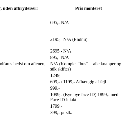
r, uden afbrydelser!
Pris monteret
695,- N/A
2195,- N/A (Endnu)
2695,- N/A
895,- N/A
udføres bedst om aftenen,
N/A (Komplet “hus” = alle knapper og
stik skiftes)
1249,-
699,- / 1199,- Afhængig af fejl
999,-
1099,- (Bye bye face ID) 1899,- med
Face ID intakt
1799,-
399,- pr stk.