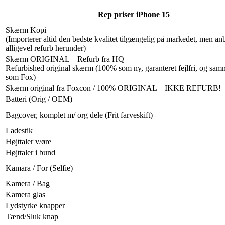
Rep priser iPhone 15
Skærm Kopi
(Importerer altid den bedste kvalitet tilgængelig på markedet, men an
alligevel refurb herunder)
Skærm ORIGINAL – Refurb fra HQ
Refurbished original skærm (100% som ny, garanteret fejlfri, og samm
som Fox)
Skærm original fra Foxcon / 100% ORIGINAL – IKKE REFURB!
Batteri (Orig / OEM)
Bagcover, komplet m/ org dele (Frit farveskift)
Ladestik
Højttaler v/øre
Højttaler i bund
Kamara / For (Selfie)
Kamera / Bag
Kamera glas
Lydstyrke knapper
Tænd/Sluk knap