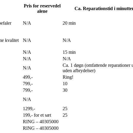
Pris for reservedel
Ca. Reparationstid i minutte
alene
befaler
N/A
20 min
e kvalitet
N/A
N/A
N/A
15 min
N/A
N/A
Ca. 1 døgn (omfattende reparationer 
N/A
uden afbrydelser)
499,-
Ring!
799,-
10
799,-
30
N/A
1299,-
25
199,- for et sæt
25
RING – 40305000
RING – 40305000