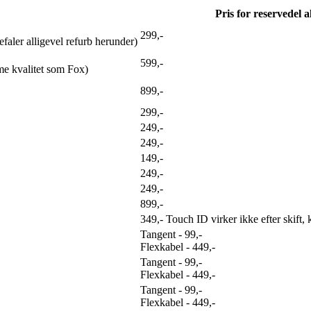
Pris for reservedel a
299,-
faler alligevel refurb herunder)
599,-
me kvalitet som Fox)
899,-
299,-
249,-
249,-
149,-
249,-
249,-
899,-
349,- Touch ID virker ikke efter skift,
Tangent - 99,-
Flexkabel - 449,-
Tangent - 99,-
Flexkabel - 449,-
Tangent - 99,-
Flexkabel - 449,-