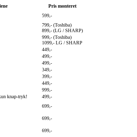
lene
Pris monteret
599,-
799,- (Toshiba)
899,- (LG / SHARP)
999,- (Toshiba)
1099,- LG / SHARP
449,-
499,-
499,-
349,-
399,-
449,-
999,-
 kun knap-tryk!
499,-
699,-
699,-
699,-