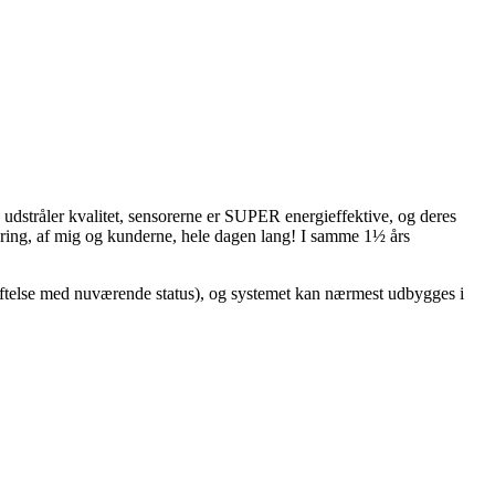
 udstråler kvalitet, sensorerne er SUPER energieffektive, og deres
vering, af mig og kunderne, hele dagen lang! I samme 1½ års
æftelse med nuværende status), og systemet kan nærmest udbygges i