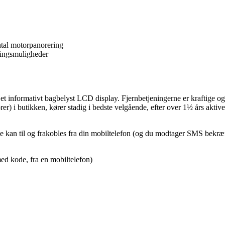
ntal motorpanorering
lingsmuligheder
et informativt bagbelyst LCD display. Fjernbetjeningerne er kraftige og
r) i butikken, kører stadig i bedste velgående, efter over 1½ års akti
e kan til og frakobles fra din mobiltelefon (og du modtager SMS bekr
med kode, fra en mobiltelefon)