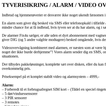
TYVERISIKRING / ALARM / VIDEO 
Indbrud og hjemmerøverier er desværre ikke noget ukendt fænomen i Da
En alarm som giver dig besked via SMS eller telefonopkald i tilfælde 
mindre chance for at få indbrud, hvis tyven ser at du har alarm, og i
De alarmer Fix4u sælger, er alle uden et dyrt abonnement med vagtserv
giver DIG (og 5 andre valgfrie modtagere) besked omgående, hvis der 
Videoovervågning kombineret med alarmen, er næsten som at være hj
noget der ikke burde derhjemme”! Vores alarm sender dig en SMS, om p
situationen.
Der tilbydes pakkeløsninger, komplette sæt over disken, eller du kan få 
overkommelig pris.
Priseksempel på et komplet stabilt video og alarmsystem – 4999,-
Alarm:
– Forberedt til et forbrugsafregnet SIM kort – (Tildel en speciel ringet
– 5 dør/vinduessensorer
– 3 PIR sensorer
– 3 remotes