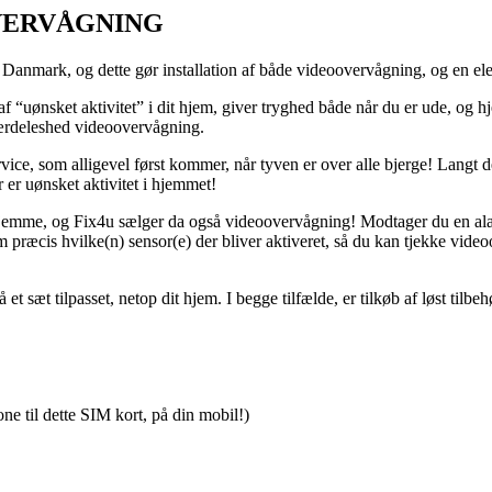
OVERVÅGNING
nmark, og dette gør installation af både videoovervågning, og en elek
af “uønsket aktivitet” i dit hjem, giver tryghed både når du er ude, o
 særdeleshed videoovervågning.
ice, som alligevel først kommer, når tyven er over alle bjerge! Langt d
er uønsket aktivitet i hjemmet!
emme, og Fix4u sælger da også videoovervågning! Modtager du en alar
ræcis hvilke(n) sensor(e) der bliver aktiveret, så du kan tjekke videoo
et sæt tilpasset, netop dit hjem. I begge tilfælde, er tilkøb af løst tilb
one til dette SIM kort, på din mobil!)