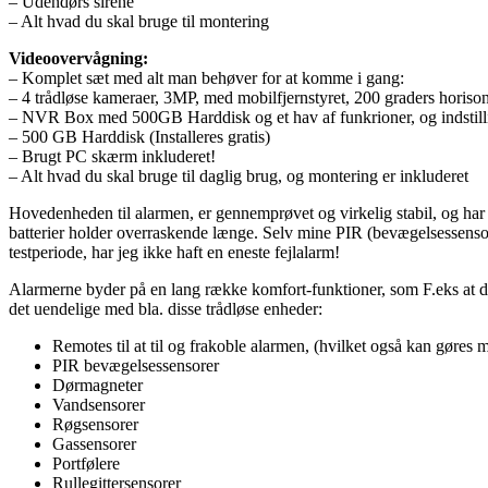
– Udendørs sirene
– Alt hvad du skal bruge til montering
Videoovervågning:
– Komplet sæt med alt man behøver for at komme i gang:
– 4 trådløse kameraer, 3MP, med mobilfjernstyret, 200 graders horiso
– NVR Box med 500GB Harddisk og et hav af funkrioner, og indstil
– 500 GB Harddisk (Installeres gratis)
– Brugt PC skærm inkluderet!
– Alt hvad du skal bruge til daglig brug, og montering er inkluderet
Hovedenheden til alarmen, er gennemprøvet og virkelig stabil, og har 
batterier holder overraskende længe. Selv mine PIR (bevægelsessensore
testperiode, har jeg ikke haft en eneste fejlalarm!
Alarmerne byder på en lang række komfort-funktioner, som F.eks at d
det uendelige med bla. disse trådløse enheder:
Remotes til at til og frakoble alarmen, (hvilket også kan gøres 
PIR bevægelsessensorer
Dørmagneter
Vandsensorer
Røgsensorer
Gassensorer
Portfølere
Rullegittersensorer