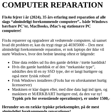
COMPUTER REPARATION
Fix4u fejrer i år (2024)
,
35 års erfaring
med reparation af
alle
slags “almindeligt forekommende computere”..
både Windows
bærbare PC’er, MacBooks, iMac’s og stationære PC
computere!
Fix4u reparerer og opgraderer alt vedrørende computere, så uanset
hvad dit problem er, kan du trygt ringe på 40305000 – Den mest
almindeligt forekommende reparation, er nok laptops der ikke vil
starte Windows, hvor den bedste løsning oftest er følgende:
Dine data reddes ud fra den gamle defekte / trætte harddisk!
Hvis din gamle harddisk er af den “mekaniske type”,
udskiftes den til en ny SSD type, der er langt hurtigere og
også mere fysisk robust!
Frisk Windows installeres (Fix4u har en uforskammet hurtig
licensserver)
Maskinen er klar dagen efter, med dine data lagt ind igen, og
maskinen er MÆRKBART hurtigere end, da den var ny!
Typisk pris for ovenstående operation(er), er under 1500,-
Herunder ses en række typiske priseksempler, på de mest
almindeligt forekommende reparationer!