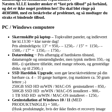
Næsten ALLE kunder ønsker et “fast pris tilbud” på forhånd,
og det er ikke noget problem her! Du skal blot ringe på
40305000, med en beskrivelse af problemet, og så modtager du
straks et bindende tilbud.
PC / Windows computere
Skærmskifte på laptop –
Topkvalitet paneler, og indleveret
før kl.13:30 = klar næste dag!
Pris almindeligvis: 13″ = 950,- – 1250,- / 15″ = 1150,- –
1500,- / 17″ = 1350,- – 1750,-
Dataredning
~ Pris afhængig af hardiskens tilstand,
datamængde og omstændigheder, men typisk mellem 350,- og
800,- (i sjældnere tilfælde, med mange reboots, og genstridige
diske, op til 2500,-)
SSD Harddisk Upgrade
, som gør læse/skrivetiderne på din
bærbare ca. 4 – 10 gange hurtigere, (og maskinen ca. 50 gram
lettere ;-)
250GB SSD HD m/WIN / MAC-OS geninstalleret – 850,-
500GB SSD HD m/WIN / MAC-OS installeret – 900,-
1 TB SSD HD m/WIN / MAC-OS installeret – 1250,-
Geninstallation af Windows 10 / 11
(MED
PRODUKTNØGLE) = 500,-
(Husk produktnøgle, hvis der ikke findes et recovery image