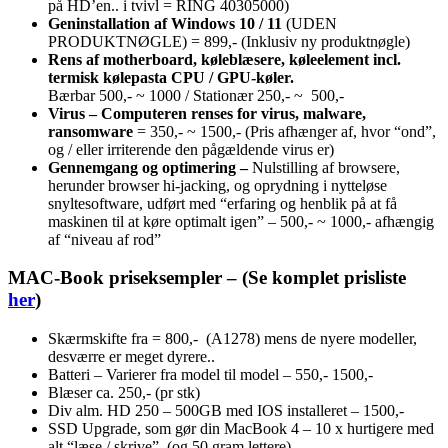
på HD’en.. i tvivl = RING 40305000)
Geninstallation af Windows 10 / 11
(UDEN
PRODUKTNØGLE) = 899,- (Inklusiv ny produktnøgle)
Rens af motherboard, køleblæsere, køleelement incl.
termisk kølepasta CPU / GPU-køler.
Bærbar 500,- ~ 1000 / Stationær 250,- ~ 500,-
Virus – Computeren renses for virus, malware,
ransomware
= 350,- ~ 1500,- (Pris afhænger af, hvor “ond”,
og / eller irriterende den pågældende virus er)
Gennemgang og optimering –
Nulstilling af browsere,
herunder browser hi-jacking, og oprydning i nytteløse
snyltesoftware, udført med “erfaring og henblik på at få
maskinen til at køre optimalt igen” – 500,- ~ 1000,- afhængig
af “niveau af rod”
MAC-Book priseksempler – (Se komplet prisliste
her
)
Skærmskifte fra = 800,- (A1278) mens de nyere modeller,
desværre er meget dyrere..
Batteri – Varierer fra model til model – 550,- 1500,-
Blæser ca. 250,- (pr stk)
Div alm. HD 250 – 500GB med IOS installeret – 1500,-
SSD Upgrade, som gør din MacBook 4 – 10 x hurtigere med
alt “læse / skrive”, (og 50 gram lettere)