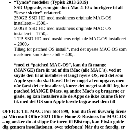
“Tynde” modeller (Typisk 2013-2019)
SSD Upgrade, som gør din i-Mac 4-10 x hurtigere til alt
“læse / skrive” relateret!
250GB SSD HD med maskinens originale MAC-OS
installeret – 1500,-
500GB SSD HD med maskinens originale MAC-OS
installeret – 1750,-
1 TB SSD HD med maskinens originale MAC-OS installeret
– 2000,-
Tillæg for patched OS install*, med det nyeste MAC-OS som
maskinen kan køre stabilt = 400,-
*med et “patched MAC-OS”, kan du få mange
(MANGE) flere år ud af din iMac (alle MAC´s), ved at
snyde den til at installere et langt nyere OS, end det som
Apple syns du skal have! Det er noget af en opgave, men
når først det er installeret, kører det meget stabilt! Jeg har
patched MANGE iMacs, og andre Mac’s og brugerne er
glade, og kan installere alle de Apps de ikke kunne få lov
til, med det OS som Apple havde begrænset dem til!
OFFICE TIL MAC: For blot 899,- kan du få en livsvarig licens
på Microsoft Office 2021 Office Home & Business for MAC-OS
– og ønsker du at slippe for turen til Blistrup, kan Fix4u guide
dig gennem installationen, over telefonen! Når du er færdig, er